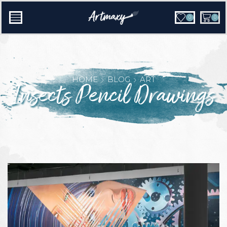
0
0
HOME
BLOG
ART
Insects Pencil Drawings