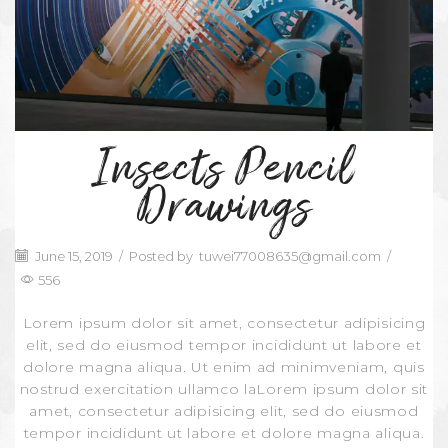
Insects Pencil
Drawings
June 15, 2019
/
Posted by
tuwei77008635@gmail.com
/
556
Lorem ipsum dolor sit amet, consectetur adipisicing
elit, sed do eiusmod tempor incididunt ut labore et
dolore magna aliqua. Ut enim ad minimveniam, quis
nostrud exercitation ullamco laLorem ipsum dolor sit
amet, consectetur adipisicing elit, sed do eiusmod
tempor incididunt ut labore et dolore magna aliqua.