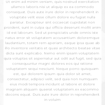
Ut enim ad minim veniam, quis nostrud exercitation
ullamco laboris nisi ut aliquip ex ea commodo
consequat. Duis aute irure dolor in reprehenderit in
voluptate velit esse cillum dolore eu fugiat nulla
pariatur. Excepteur sint occaecat cupidatat non
proident, sunt in culpa qui officia deserunt mollit anim
id est laborum. Sed ut perspiciatis unde omnis iste
natus error sit voluptatem accusantium doloremque
laudantium, totam rem aperiam, eaque ipsa quae ab
illo inventore veritatis et quasi architecto beatae vitae
dicta sunt explicabo. Nemo enim ipsam voluptatem
quia voluptas sit aspernatur aut odit aut fugit, sed quia
consequuntur magni dolores eos qui ratione
voluptatem sequi nesciunt. Neque porro quisquam
est, qui dolorem ipsum quia dolor sit amet,
consectetur, adipisci velit, sed quia non numquam
eius modi tempora incidunt ut labore et dolore
magnam aliquam quaerat voluptatem.ex eacommo
docons equat. Duis aute irure dolor in reprehenderit
in voluim