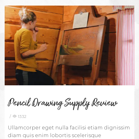
Pencil Drawing Supply Review
/
1332
Ullamcorper eget nulla facilisi etiam dignissim
diam quis enim lobortis scelerisque