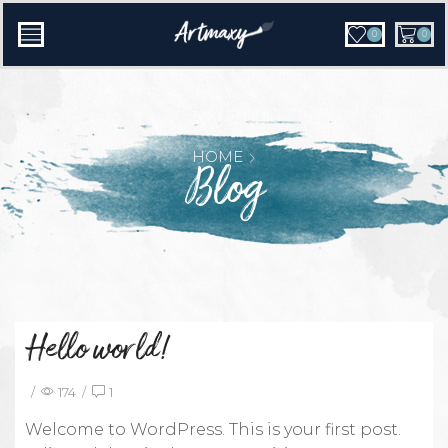
0
0
HOME
Blog
Hello world!
/
174
/
1
Welcome to WordPress. This is your first post.