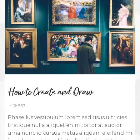
How to Create and Draw
/
563
Phasellus vestibulum lorem sed risus ultricies
tristique nulla aliquet enim tortor at auctor
urna nunc id cursus metus aliquam eleifend mi