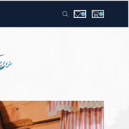
0
0
ew