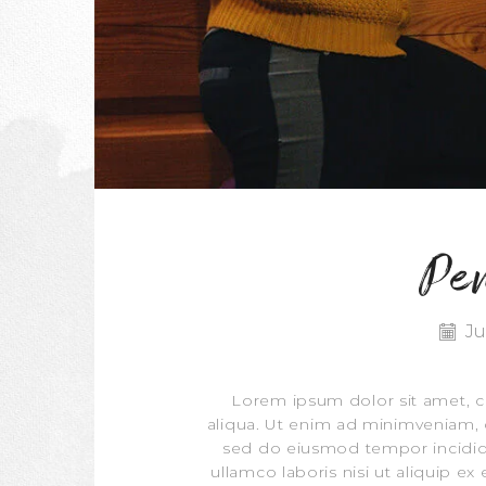
Pen
Ju
Lorem ipsum dolor sit amet, c
aliqua. Ut enim ad minimveniam, q
sed do eiusmod tempor incididu
ullamco laboris nisi ut aliquip e