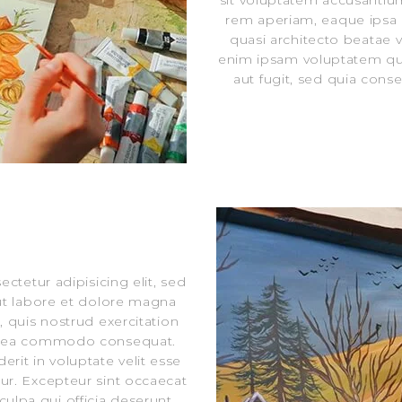
sit voluptatem accusanti
rem aperiam, eaque ipsa qu
quasi architecto beatae 
enim ipsam voluptatem quia
aut fugit, sed quia con
ctetur adipisicing elit, sed
t labore et dolore magna
 quis nostrud exercitation
 ex ea commodo consequat.
erit in voluptate velit esse
atur. Excepteur sint occaecat
culpa qui officia deserunt