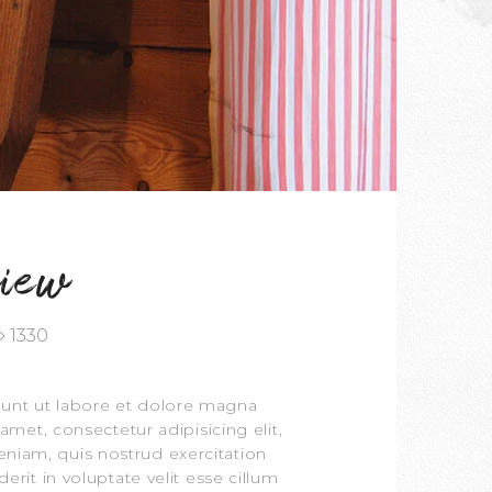
view
1330
dunt ut labore et dolore magna
met, consectetur adipisicing elit,
niam, quis nostrud exercitation
rit in voluptate velit esse cillum