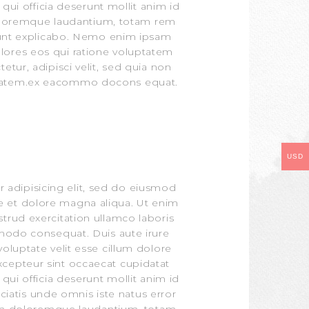
qui officia deserunt mollit anim id
doloremque laudantium, totam rem
a sunt explicabo. Nemo enim ipsam
olores eos qui ratione voluptatem
tur, adipisci velit, sed quia non
ptatem.ex eacommo docons equat.
USD
r adipisicing elit, sed do eiusmod
e et dolore magna aliqua. Ut enim
trud exercitation ullamco laboris
mmodo consequat. Duis aute irure
voluptate velit esse cillum dolore
Excepteur sint occaecat cupidatat
qui officia deserunt mollit anim id
ciatis unde omnis iste natus error