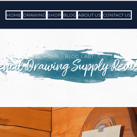
HOME
DRAWING
SHOP
BLOG
ABOUT US
CONTACT US
HOME
BLOG
ART
encil Drawing Supply Revi