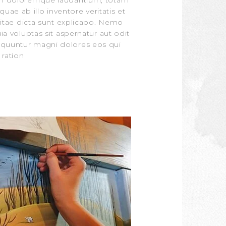
um doloremque laudantium, totam
ae ab illo inventore veritatis et
vitae dicta sunt explicabo. Nemo
 voluptas sit aspernatur aut odit
sequuntur magni dolores eos qui
ration