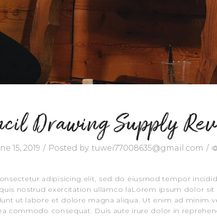
cil Drawing Supply Re
ne 15, 2019
/
Posted by
tuwei77008635@gmail.com
/
onsectetur adipisicing elit, sed do eiusmod tempor incidi
uis nostrud exercitation ullamco laLorem ipsum dolor sit a
nt ut labore et dolore magna aliqua. Ut enim ad minim ve
x ea commodo consequat. Duis aute irure dolor in reprehende