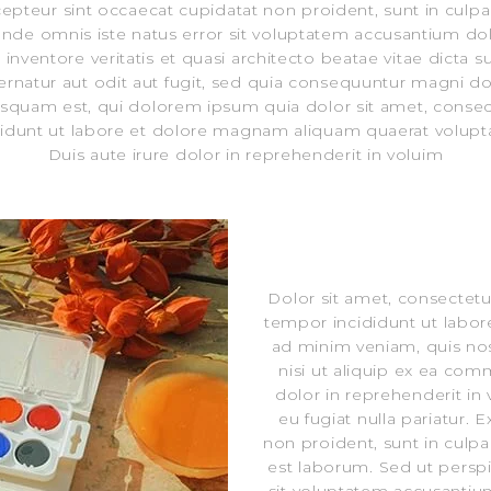
xcepteur sint occaecat cupidatat non proident, sunt in culpa 
s unde omnis iste natus error sit voluptatem accusantium 
 inventore veritatis et quasi architecto beatae vitae dict
ernatur aut odit aut fugit, sed quia consequuntur magni d
quam est, qui dolorem ipsum quia dolor sit amet, consecte
dunt ut labore et dolore magnam aliquam quaerat volu
Duis aute irure dolor in reprehenderit in voluim
Dolor sit amet, consectetu
tempor incididunt ut labor
ad minim veniam, quis nos
nisi ut aliquip ex ea co
dolor in reprehenderit in 
eu fugiat nulla pariatur. 
non proident, sunt in culpa 
est laborum. Sed ut perspi