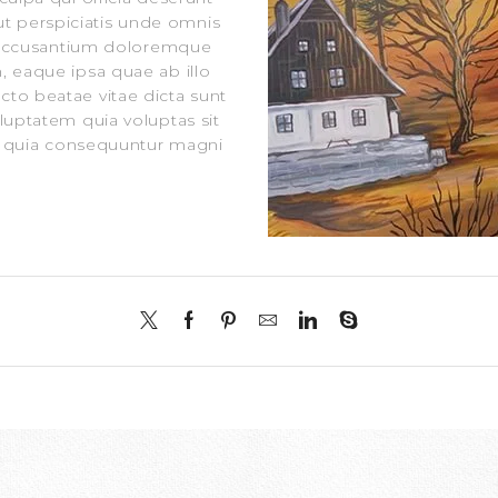
ut perspiciatis unde omnis
m accusantium doloremque
 eaque ipsa quae ab illo
ecto beatae vitae dicta sunt
uptatem quia voluptas sit
ed quia consequuntur magni